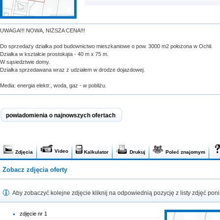
UWAGA!!! NOWA, NIŻSZA CENA!!!
Do sprzedaży działka pod budownictwo mieszkaniowe o pow. 3000 m2 położona w Ochli.
Działka w kształcie prostokąta - 40 m x 75 m.
W sąsiedztwie domy.
Działka sprzedawana wraz z udziałem w drodze dojazdowej.
Media: energia elektr., woda, gaz - w pobliżu.
powiadomienia o najnowszych ofertach
Video
Zdjęcia
Kalkulator
Drukuj
Poleć znajomym
Zobacz zdjęcia oferty
Aby zobaczyć kolejne zdjęcie kliknij na odpowiednią pozycję z listy zdjęć poni
zdjęcie nr 1