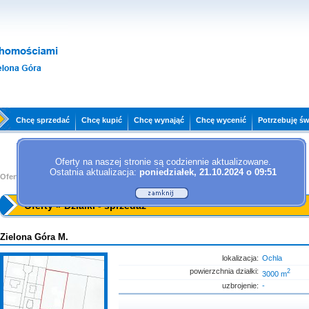
Chcę sprzedać
Chcę kupić
Chcę wynająć
Chcę wycenić
Potrzebuję ś
Oferty na naszej stronie są codziennie aktualizowane.
Ostatnia aktualizacja:
poniedziałek, 21.10.2024 o 09:51
Oferty »
Działki - sprzedaż
Oferty » Działki - sprzedaż
Zielona Góra M.
lokalizacja:
Ochla
powierzchnia działki:
2
3000 m
uzbrojenie:
-