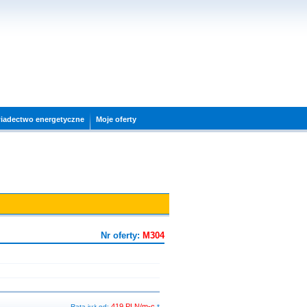
wiadectwo energetyczne
Moje oferty
Nr oferty:
M304
419 PLN/m-c
Rata już od:
*