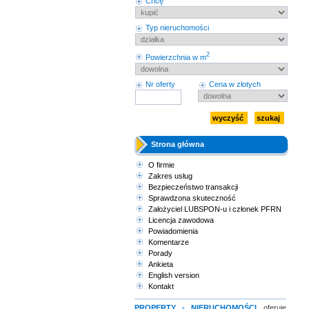
Chcę
Typ nieruchomości
2
Powierzchnia w m
Nr oferty
Cena w złotych
Strona główna
O firmie
Zakres usług
Bezpieczeństwo transakcji
Sprawdzona skuteczność
Założyciel LUBSPON-u i członek PFRN
Licencja zawodowa
Powiadomienia
Komentarze
Porady
Ankieta
English version
Kontakt
PROPERTY - NIERUCHOMOŚCI
oferuje