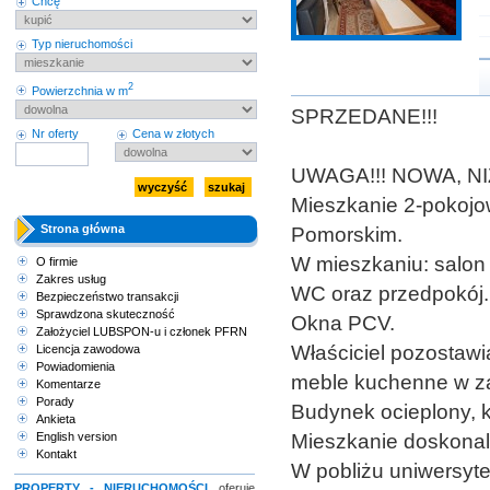
Chcę
Typ nieruchomości
2
Powierzchnia w m
SPRZEDANE!!!
Nr oferty
Cena w złotych
UWAGA!!! NOWA, NI
Mieszkanie 2-pokojo
Strona główna
Pomorskim.
W mieszkaniu: salon z
O firmie
Zakres usług
WC oraz przedpokój.
Bezpieczeństwo transakcji
Sprawdzona skuteczność
Okna PCV.
Założyciel LUBSPON-u i członek PFRN
Właściciel pozostaw
Licencja zawodowa
Powiadomienia
meble kuchenne w za
Komentarze
Porady
Budynek ocieplony, 
Ankieta
English version
Mieszkanie doskonale
Kontakt
W pobliżu uniwersytet
PROPERTY - NIERUCHOMOŚCI
oferuje