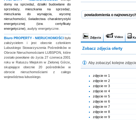
domy na sprzedaż
,
działki budowlane do
sprzedaży
,
mieszkania na sprzedaż
,
mieszkania do wynajęcia
,
wycenę
powiadomienia o najnowszych
nieruchomości
,
świadectwa charakterystyki
energetycznej (tzw. certyfikaty
energetyczne)
, audyty energetyczne.
Video
Zdjęcia
Ka
Biuro
PROPERTY - NIERUCHOMOŚCI
było
założycielem i jest obecnie członkiem
Lubuskiego Stowarzyszenia Pośredników w
Zobacz zdjęcia oferty
Obrocie Nieruchomościami LUBSPON, które
zostało powołane do życia 27 czerwca 2001
roku w Ratuszu Miejskim w Zielonej Górze,
Aby zobaczyć kolejne zdjęcie 
skupiające obecnie 20 pośredników w
obrocie nieruchomościami z całego
zdjęcie nr 1
województwa lubuskiego.
zdjęcie nr 2
zdjęcie nr 3
zdjęcie nr 4
zdjęcie nr 5
zdjęcie nr 6
zdjęcie nr 7
zdjęcie nr 8
zdjęcie nr 9