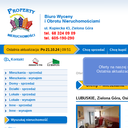
Ostatnia aktualizacja:
Po 21.10.24
| 09:51
Chcę sprzedać
Chcę kupić
Kontakt
Oferty na naszej 
Ostatnia aktualiza
Mieszkania - sprzedaż
Oferty »
Mieszkania - sprzedaż
Mieszkania - wynajem
Domy - sprzedaż
Oferty » Mieszkania -
Działki - sprzedaż
Lokale - sprzedaż
LUBUSKIE, Zielona Góra, Os
Lokale - wynajem
Inne - sprzedaż
Inne - wynajem
Wyszukaj nieruchomość