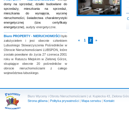
domy na sprzedaż
,
działki budowlane do
sprzedaży
,
mieszkania na sprzedaż
,
mieszkania do wynajęcia
,
wycenę
nieruchomości
,
świadectwa charakterystyki
C
energetycznej (tzw. certyfikaty
energetyczne)
, audyty energetyczne.
Biuro
PROPERTY - NIERUCHOMOŚCI
było
«
1
2
»
założycielem i jest obecnie członkiem
Lubuskiego Stowarzyszenia Pośredników w
Obrocie Nieruchomościami LUBSPON, które
zostało powołane do życia 27 czerwca 2001
roku w Ratuszu Miejskim w Zielonej Górze,
skupiające obecnie 20 pośredników w
obrocie nieruchomościami z całego
województwa lubuskiego.
Biuro Wyceny i Obrotu Nieruchomościami | ul. Kupiecka 43, Zielona Góra 
Strona główna
|
Polityka prywatności
|
Mapa serwisu
|
Kontakt