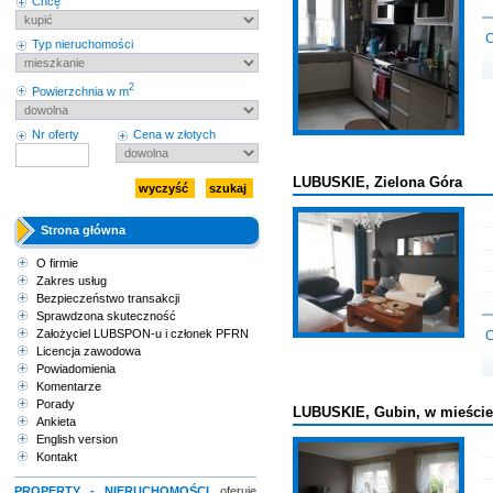
Chcę
C
Typ nieruchomości
2
Powierzchnia w m
Nr oferty
Cena w złotych
LUBUSKIE, Zielona Góra
Strona główna
O firmie
Zakres usług
Bezpieczeństwo transakcji
Sprawdzona skuteczność
Założyciel LUBSPON-u i członek PFRN
C
Licencja zawodowa
Powiadomienia
Komentarze
Porady
LUBUSKIE, Gubin, w mieście
Ankieta
English version
Kontakt
PROPERTY - NIERUCHOMOŚCI
oferuje