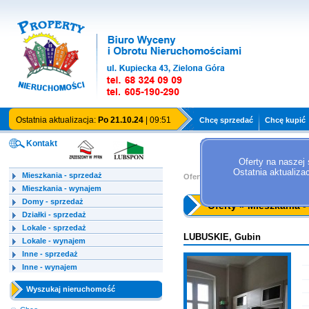
Ostatnia aktualizacja:
Po 21.10.24
| 09:51
Chcę sprzedać
Chcę kupić
Kontakt
Oferty na naszej 
Ostatnia aktualiza
Mieszkania - sprzedaż
Oferty »
Mieszkania - sprzedaż
Mieszkania - wynajem
Domy - sprzedaż
Oferty » Mieszkania -
Działki - sprzedaż
Lokale - sprzedaż
LUBUSKIE, Gubin
Lokale - wynajem
Inne - sprzedaż
Inne - wynajem
Wyszukaj nieruchomość