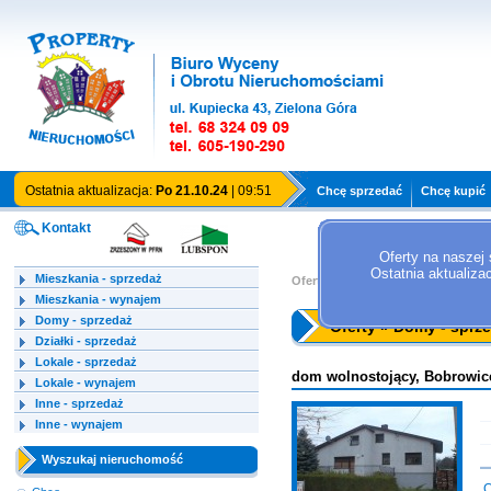
Ostatnia aktualizacja:
Po 21.10.24
| 09:51
Chcę sprzedać
Chcę kupić
Kontakt
Oferty na naszej 
Ostatnia aktualiza
Mieszkania - sprzedaż
Oferty »
Domy - sprzedaż
Mieszkania - wynajem
Domy - sprzedaż
Oferty » Domy - sprz
Działki - sprzedaż
Lokale - sprzedaż
dom wolnostojący, Bobrowic
Lokale - wynajem
Inne - sprzedaż
Inne - wynajem
Wyszukaj nieruchomość
C