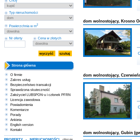
Chcę
Typ nieruchomości
dom wolnostojący, Krosno Od
2
Powierzchnia w m
Nr oferty
Cena w złotych
C
Strona główna
dom wolnostojący, Czerwieńs
O firmie
Zakres usług
Bezpieczeństwo transakcji
Sprawdzona skuteczność
Założyciel LUBSPON-u i członek PFRN
Licencja zawodowa
Powiadomienia
C
Komentarze
Porady
Ankieta
English version
Kontakt
dom wolnostojący, Gubin (gw
PROPERTY - NIERUCHOMOŚCI
oferuje