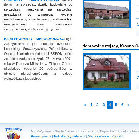
domy na sprzedaż
,
działki budowlane do
sprzedaży
,
mieszkania na sprzedaż
,
mieszkania do wynajęcia
,
wycenę
nieruchomości
,
świadectwa charakterystyki
energetycznej (tzw. certyfikaty
C
energetyczne)
, audyty energetyczne.
Biuro
PROPERTY - NIERUCHOMOŚCI
było
założycielem i jest obecnie członkiem
dom wolnostojący, Krosno O
Lubuskiego Stowarzyszenia Pośredników w
Obrocie Nieruchomościami LUBSPON, które
zostało powołane do życia 27 czerwca 2001
roku w Ratuszu Miejskim w Zielonej Górze,
skupiające obecnie 20 pośredników w
obrocie nieruchomościami z całego
C
województwa lubuskiego.
«
1
2
3
4
5
6
»
Biuro Wyceny i Obrotu Nieruchomościami | ul. Kupiecka 43, Zielona Góra 
Strona główna
|
Polityka prywatności
|
Mapa serwisu
|
Kontakt