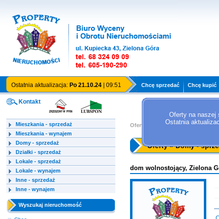
Ostatnia aktualizacja:
Po 21.10.24
| 09:51
Chcę sprzedać
Chcę kupić
Kontakt
Oferty na naszej 
Ostatnia aktualiza
Mieszkania - sprzedaż
Oferty »
Domy - sprzedaż
Mieszkania - wynajem
Domy - sprzedaż
Oferty » Domy - sprz
Działki - sprzedaż
Lokale - sprzedaż
dom wolnostojący, Zielona G
Lokale - wynajem
Inne - sprzedaż
Inne - wynajem
Wyszukaj nieruchomość
C