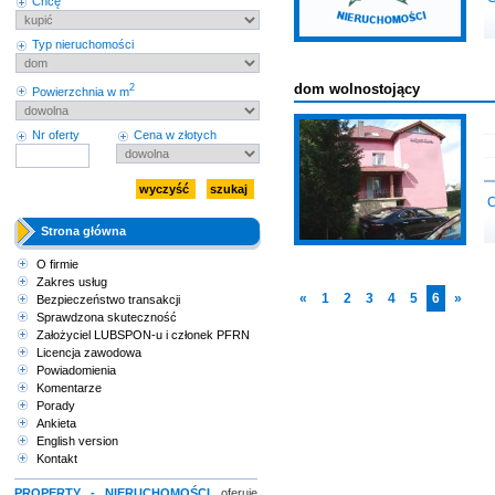
Chcę
Typ nieruchomości
dom wolnostojący
2
Powierzchnia w m
Nr oferty
Cena w złotych
C
Strona główna
O firmie
Zakres usług
«
1
2
3
4
5
6
»
Bezpieczeństwo transakcji
Sprawdzona skuteczność
Założyciel LUBSPON-u i członek PFRN
Licencja zawodowa
Powiadomienia
Komentarze
Porady
Ankieta
English version
Kontakt
PROPERTY - NIERUCHOMOŚCI
oferuje