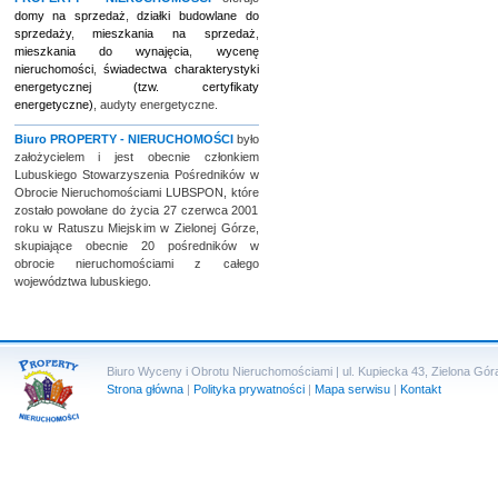
domy na sprzedaż
,
działki budowlane do
sprzedaży
,
mieszkania na sprzedaż
,
mieszkania do wynajęcia
,
wycenę
nieruchomości
,
świadectwa charakterystyki
energetycznej (tzw. certyfikaty
energetyczne)
, audyty energetyczne.
Biuro
PROPERTY - NIERUCHOMOŚCI
było
założycielem i jest obecnie członkiem
Lubuskiego Stowarzyszenia Pośredników w
Obrocie Nieruchomościami LUBSPON, które
zostało powołane do życia 27 czerwca 2001
roku w Ratuszu Miejskim w Zielonej Górze,
skupiające obecnie 20 pośredników w
obrocie nieruchomościami z całego
województwa lubuskiego.
Biuro Wyceny i Obrotu Nieruchomościami | ul. Kupiecka 43, Zielona Góra 
Strona główna
|
Polityka prywatności
|
Mapa serwisu
|
Kontakt