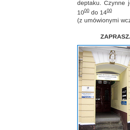
deptaku. Czynne 
00
00
10
do 14
(z umówionymi wcze
ZAPRASZA