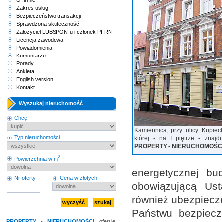
O firmie
Zakres usług
Bezpieczeństwo transakcji
Sprawdzona skuteczność
Założyciel LUBSPON-u i członek PFRN
Licencja zawodowa
Powiadomienia
Komentarze
Porady
Ankieta
English version
Kontakt
Wyszukaj nieruchomość
Chcę
Kamiennica, przy ulicy Kupiec
Typ nieruchomości
której - na I piętrze - znajd
PROPERTY - NIERUCHOMOŚC
2
Powierzchnia w m
energetycznej bu
Nr oferty
Cena w złotych
obowiązującą Us
również ubezpiecze
Państwu bezpiecz
PROPERTY - NIERUCHOMOŚCI
oferuje