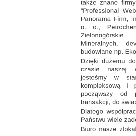
także znane firmy
"Professional Web
Panorama Firm, I
o. o., Petroche
Zielonogórski
Mineralnych, de
budowlane np. Eko-
Dzięki dużemu do
czasie naszej wi
jesteśmy w sta
kompleksową i p
począwszy od pr
transakcji, do świ
Dlatego współpra
Państwu wiele zad
Biuro nasze zloka