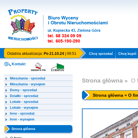
Ostatnia aktualizacja:
Po 21.10.24
| 09:51
Chcę sprzedać
Chcę kupić
Kontakt
Mieszkania - sprzedaż
Strona główna »
O 
Mieszkania - wynajem
Domy - sprzedaż
Strona główna » O fir
Działki - sprzedaż
Lokale - sprzedaż
Lokale - wynajem
Inne - sprzedaż
Inne - wynajem
Strona główna