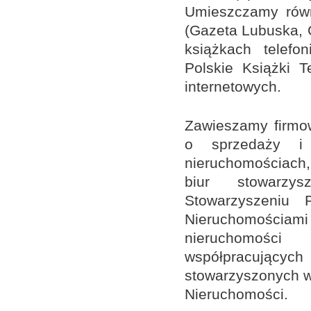
Umieszczamy równ
(Gazeta Lubuska, 
książkach telefo
Polskie Książki T
internetowych.
Zawieszamy firmo
o sprzedaży i
nieruchomościach
biur stowarzy
Stowarzyszeniu 
Nieruchomościam
nieruchomośc
współpracuj
stowarzyszonych w
Nieruchomości.