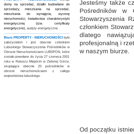
Jesteśmy także cz
domy na sprzedaż
,
działki budowlane do
sprzedaży
,
mieszkania na sprzedaż
,
Pośredników w 
mieszkania do wynajęcia
,
wycenę
Stowarzyszenia R
nieruchomości
,
świadectwa charakterystyki
energetycznej (tzw. certyfikaty
członkiem Stowarz
energetyczne)
, audyty energetyczne.
dlatego nawiąz
Biuro
PROPERTY - NIERUCHOMOŚCI
było
profesjonalną i rz
założycielem i jest obecnie członkiem
Lubuskiego Stowarzyszenia Pośredników w
w naszym biurze.
Obrocie Nieruchomościami LUBSPON, które
zostało powołane do życia 27 czerwca 2001
roku w Ratuszu Miejskim w Zielonej Górze,
skupiające obecnie 20 pośredników w
obrocie nieruchomościami z całego
województwa lubuskiego.
Od początku istnie