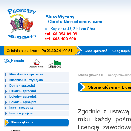
Ostatnia aktualizacja:
Po 21.10.24
| 09:51
Chcę sprzedać
Chcę kupić
Kontakt
Mieszkania - sprzedaż
Strona główna »
Licencja zawodo
Mieszkania - wynajem
Domy - sprzedaż
Strona główna » Lic
Działki - sprzedaż
Lokale - sprzedaż
Lokale - wynajem
Inne - sprzedaż
Zgodnie z ustawą
Inne - wynajem
roku każdy pośre
Strona główna
licencję zawodow