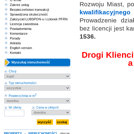
O firmie
Rozwoju Miast, po
Zakres usług
Bezpieczeństwo transakcji
kwalifikacyjne
Sprawdzona skuteczność
Prowadzenie dzia
Założyciel LUBSPON-u i członek PFRN
Licencja zawodowa
bez licencji jest ka
Powiadomienia
Komentarze
1536.
Porady
Ankieta
English version
Drogi Klienci
Kontakt
a
Wyszukaj nieruchomość
Chcę
Typ nieruchomości
2
Powierzchnia w m
Nr oferty
Cena w złotych
PROPERTY - NIERUCHOMOŚCI
oferuje