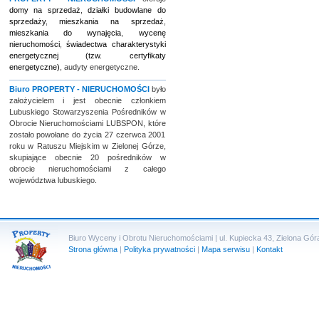
domy na sprzedaż
,
działki budowlane do
sprzedaży
,
mieszkania na sprzedaż
,
mieszkania do wynajęcia
,
wycenę
nieruchomości
,
świadectwa charakterystyki
energetycznej (tzw. certyfikaty
energetyczne)
, audyty energetyczne.
Biuro
PROPERTY - NIERUCHOMOŚCI
było
założycielem i jest obecnie członkiem
Lubuskiego Stowarzyszenia Pośredników w
Obrocie Nieruchomościami LUBSPON, które
zostało powołane do życia 27 czerwca 2001
roku w Ratuszu Miejskim w Zielonej Górze,
skupiające obecnie 20 pośredników w
obrocie nieruchomościami z całego
województwa lubuskiego.
Biuro Wyceny i Obrotu Nieruchomościami | ul. Kupiecka 43, Zielona Góra 
Strona główna
|
Polityka prywatności
|
Mapa serwisu
|
Kontakt