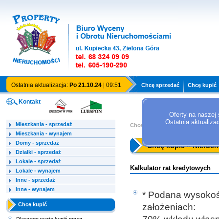
Ostatnia aktualizacja:
Po 21.10.24
| 09:51
Chcę sprzedać
Chcę kupić
Kontakt
Oferty na naszej 
Ostatnia aktualiza
Mieszkania - sprzedaż
Chcę kupić
»
Nieruchomości na ra
Mieszkania - wynajem
Domy - sprzedaż
Chcę kupić » Nieruch
Działki - sprzedaż
Lokale - sprzedaż
Kalkulator rat kredytowych
Lokale - wynajem
Inne - sprzedaż
Inne - wynajem
* Podana wysokość
Chcę kupić
założeniach: