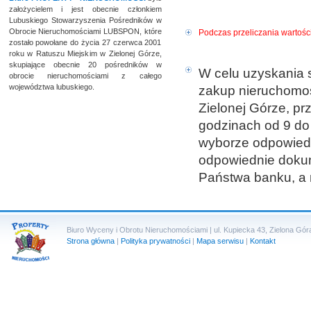
założycielem i jest obecnie członkiem
Lubuskiego Stowarzyszenia Pośredników w
Obrocie Nieruchomościami LUBSPON, które
Podczas przeliczania wartości
zostało powołane do życia 27 czerwca 2001
roku w Ratuszu Miejskim w Zielonej Górze,
skupiające obecnie 20 pośredników w
W celu uzyskania 
obrocie nieruchomościami z całego
województwa lubuskiego.
zakup nieruchomoś
Zielonej Górze, prz
godzinach od 9 do
wyborze odpowiedn
odpowiednie doku
Państwa banku, a 
Biuro Wyceny i Obrotu Nieruchomościami | ul. Kupiecka 43, Zielona Góra 
Strona główna
|
Polityka prywatności
|
Mapa serwisu
|
Kontakt