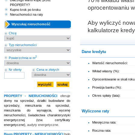
70% wkładu własne
Dlaczego warto kupić przez
PROPERTY?
oprocentowaniu wy
Kupno krok po kroku
Nieruchomości na raty
Aby wyliczyć nową
Wyszukaj nieruchomość
kalkulatorze kred
Chcę
Typ nieruchomości
Dane kredytu
2
Powierzchnia w m
Wartość nieruchomości:
Nr oferty
Cena w złotych
Wkład własny (%):
Oprocentowanie w skali roku
Prowizja banku (%):
Okres spłaty (lata):
PROPERTY - NIERUCHOMOŚCI
oferuje
domy na sprzedaż
,
działki budowlane do
sprzedaży
,
mieszkania na sprzedaż
,
mieszkania do wynajęcia
,
wycenę
Wyliczone raty
nieruchomości
,
świadectwa charakterystyki
energetycznej (tzw. certyfikaty
Miesięczna rata:
energetyczne)
, audyty energetyczne.
Roczna rata:
Biuro
PROPERTY - NIERUCHOMOŚCI
było