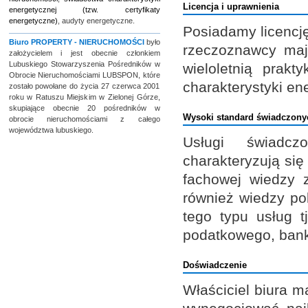
Licencja i uprawnienia
energetycznej (tzw. certyfikaty
energetyczne)
, audyty energetyczne.
Posiadamy licencj
Biuro
PROPERTY - NIERUCHOMOŚCI
było
rzeczoznawcy maj
założycielem i jest obecnie członkiem
Lubuskiego Stowarzyszenia Pośredników w
wieloletnią prak
Obrocie Nieruchomościami LUBSPON, które
charakterystyki en
zostało powołane do życia 27 czerwca 2001
roku w Ratuszu Miejskim w Zielonej Górze,
skupiające obecnie 20 pośredników w
Wysoki standard świadczony
obrocie nieruchomościami z całego
województwa lubuskiego.
Usługi świad
charakteryzują si
fachowej wiedzy z
również wiedzy po
tego typu usług t
podatkowego, ban
Doświadczenie
Właściciel biura m