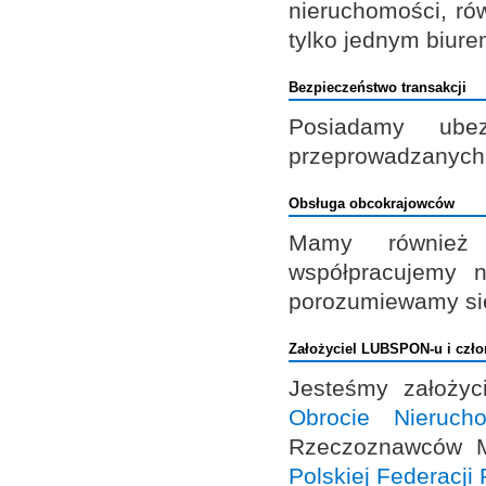
nieruchomości, ró
tylko jednym biure
Bezpieczeństwo transakcji
Posiadamy ubez
przeprowadzanych 
Obsługa obcokrajowców
Mamy również 
współpracujemy n
porozumiewamy się
Założyciel LUBSPON-u i czł
Jesteśmy założy
Obrocie Nieruc
Rzeczoznawców Ma
Polskiej Federacj