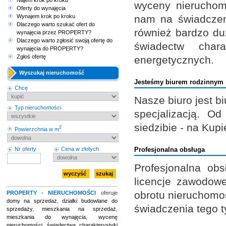
Najem krok po kroku
wyceny nieruchom
Oferty do wynajęcia
Wynajem krok po kroku
nam na świadczen
Dlaczego warto szukać ofert do
również bardzo du
wynajęcia przez PROPERTY?
Dlaczego warto zgłosić swoją ofertę do
świadectw chara
wynajęcia do PROPERTY?
Zgłoś ofertę
energetycznych.
Wyszukaj nieruchomość
Jesteśmy biurem rodzinnym
Chcę
Nasze biuro jest b
Typ nieruchomości
specjalizacją. O
siedzibie - na Kupi
2
Powierzchnia w m
Nr oferty
Cena w złotych
Profesjonalna obsługa
Profesjonalna ob
licencje zawodow
obrotu nieruchomo
PROPERTY - NIERUCHOMOŚCI
oferuje
domy na sprzedaż
,
działki budowlane do
świadczenia tego t
sprzedaży
,
mieszkania na sprzedaż
,
mieszkania do wynajęcia
,
wycenę
nieruchomości
,
świadectwa charakterystyki