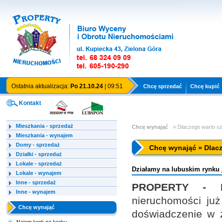
Ostatnia aktualizacja:
Po 21.10.24
| 09:51
Chcę sprzedać
Chcę kupić
Kontakt
Mieszkania - sprzedaż
Chcę wynająć
»
Dlaczego warto s
Mieszkania - wynajem
Domy - sprzedaż
Chcę wynająć » Dlac
Działki - sprzedaż
Lokale - sprzedaż
Działamy na lubuskim rynku j
Lokale - wynajem
Inne - sprzedaż
PROPERTY - N
Inne - wynajem
nieruchomości już
Chcę wynająć
doświadczenie w z