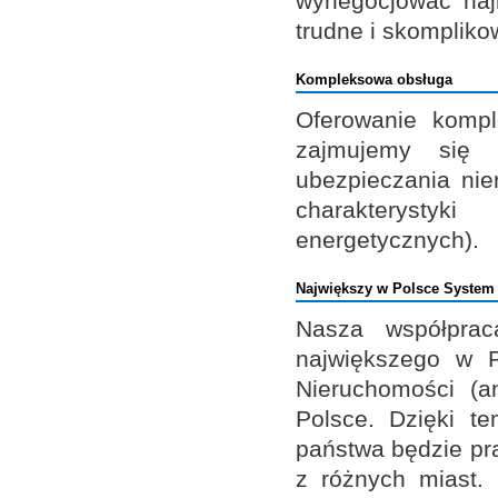
wynegocjować najl
trudne i skompliko
Kompleksowa obsługa
Oferowanie kompl
zajmujemy się 
ubezpieczania ni
charakterysty
energetycznych).
Największy w Polsce Syste
Nasza współpra
największego w 
Nieruchomości (a
Polsce. Dzięki t
państwa będzie pra
z różnych miast.