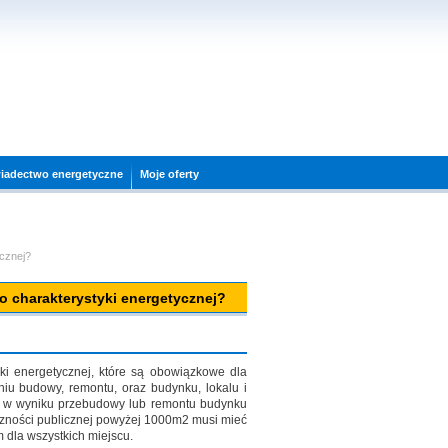
wiadectwo energetyczne
Moje oferty
ycznej?
o charakterystyki energetycznej?
ki energetycznej, które są obowiązkowe dla
u budowy, remontu, oraz budynku, lokalu i
y w wyniku przebudowy lub remontu budynku
czności publicznej powyżej 1000m2 musi mieć
 dla wszystkich miejscu.