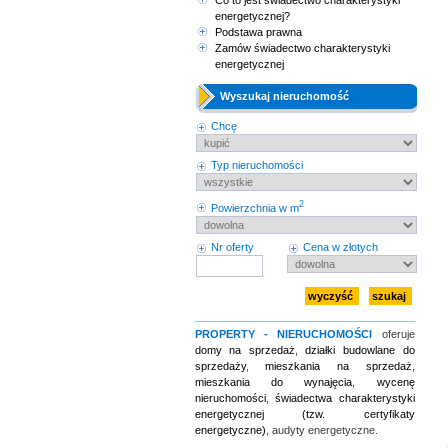
Co to jest świadectwo charakterystyki
energetycznej?
Podstawa prawna
Zamów świadectwo charakterystyki
energetycznej
Wyszukaj nieruchomość
Chcę
Typ nieruchomości
2
Powierzchnia w m
Nr oferty
Cena w złotych
PROPERTY - NIERUCHOMOŚCI
oferuje
domy na sprzedaż
,
działki budowlane do
sprzedaży
,
mieszkania na sprzedaż
,
mieszkania do wynajęcia
,
wycenę
nieruchomości
,
świadectwa charakterystyki
energetycznej (tzw. certyfikaty
energetyczne)
, audyty energetyczne.