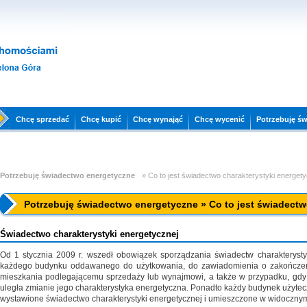
Chcę sprzedać
Chcę kupić
Chcę wynająć
Chcę wycenić
Potrzebuję ś
Potrzebuję świadectwo energetyczne
»
Co to jest świadectwo charakterystyki energet
Potrzebuję świadectwo energetyczne » Co to jest świadectw
Świadectwo charakterystyki energetycznej
Od 1 stycznia 2009 r. wszedł obowiązek sporządzania świadectw charakterysty
każdego budynku oddawanego do użytkowania, do zawiadomienia o zakończeni
mieszkania podlegającemu sprzedaży lub wynajmowi, a także w przypadku, gd
uległa zmianie jego charakterystyka energetyczna. Ponadto każdy budynek użyte
wystawione świadectwo charakterystyki energetycznej i umieszczone w widocznym