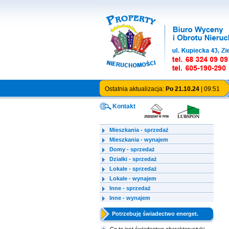
Ostatnia aktualizacja:
Po 21.10.24
| 09:51
Kontakt
Mieszkania - sprzedaż
Mieszkania - wynajem
Domy - sprzedaż
Działki - sprzedaż
Lokale - sprzedaż
Lokale - wynajem
Inne - sprzedaż
Inne - wynajem
Potrzebuję świadectwo energet.