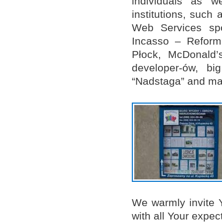
individuals as 
institutions, such
Web Services sp
Incasso – Reform
Płock, McDonald’
developer-ów, bi
“Nadstaga” and ma
We warmly invite Y
with all Your expec