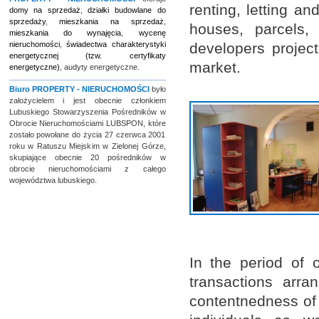
renting, letting an
domy na sprzedaż
,
działki budowlane do
sprzedaży
,
mieszkania na sprzedaż
,
houses, parcels,
mieszkania do wynajęcia
,
wycenę
nieruchomości
,
świadectwa charakterystyki
developers projec
energetycznej (tzw. certyfikaty
market.
energetyczne)
, audyty energetyczne.
Biuro
PROPERTY - NIERUCHOMOŚCI
było
założycielem i jest obecnie członkiem
Lubuskiego Stowarzyszenia Pośredników w
Obrocie Nieruchomościami LUBSPON, które
zostało powołane do życia 27 czerwca 2001
roku w Ratuszu Miejskim w Zielonej Górze,
skupiające obecnie 20 pośredników w
obrocie nieruchomościami z całego
województwa lubuskiego.
In the period of 
transactions arr
contentnedness of 