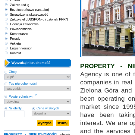
O firmie
Zakres usług
Bezpieczeństwo transakcji
Sprawdzona skuteczność
Założyciel LUBSPON-u i członek PFRN
Licencja zawodowa
Powiadomienia
Komentarze
Porady
Ankieta
English version
Kontakt
Wyszukaj nieruchomość
PROPERTY - N
Chcę
Agency is one of 
companies in real 
Typ nieruchomości
Zielona Góra and 
2
Powierzchnia w m
been operating on
market since 199
Nr oferty
Cena w złotych
have been takin
interest. We are o
and the services 
PROPERTY - NIERUCHOMOŚCI
oferuje