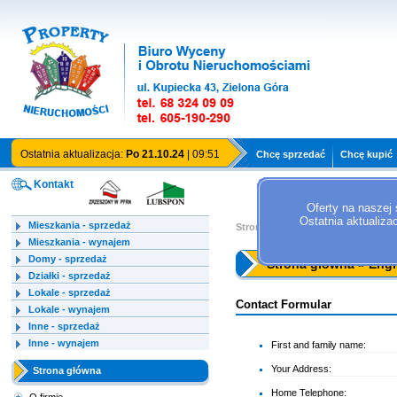
Ostatnia aktualizacja:
Po 21.10.24
| 09:51
Chcę sprzedać
Chcę kupić
Kontakt
Oferty na naszej 
Ostatnia aktualiza
Mieszkania - sprzedaż
Strona główna »
English version
Mieszkania - wynajem
Domy - sprzedaż
Strona główna » Engl
Działki - sprzedaż
Lokale - sprzedaż
Contact Formular
Lokale - wynajem
Inne - sprzedaż
Inne - wynajem
First and family name:
Your Address:
Strona główna
Home Telephone: