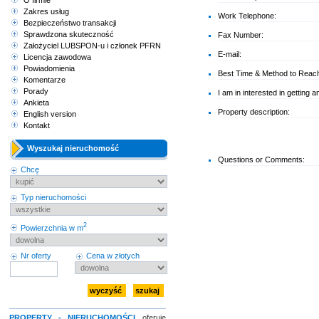
O firmie
Zakres usług
Work Telephone:
Bezpieczeństwo transakcji
Sprawdzona skuteczność
Fax Number:
Założyciel LUBSPON-u i członek PFRN
E-mail:
Licencja zawodowa
Powiadomienia
Best Time & Method to Reac
Komentarze
Porady
I am in interested in getting a
Ankieta
Property description:
English version
Kontakt
Wyszukaj nieruchomość
Questions or Comments:
Chcę
Typ nieruchomości
2
Powierzchnia w m
Nr oferty
Cena w złotych
PROPERTY - NIERUCHOMOŚCI
oferuje