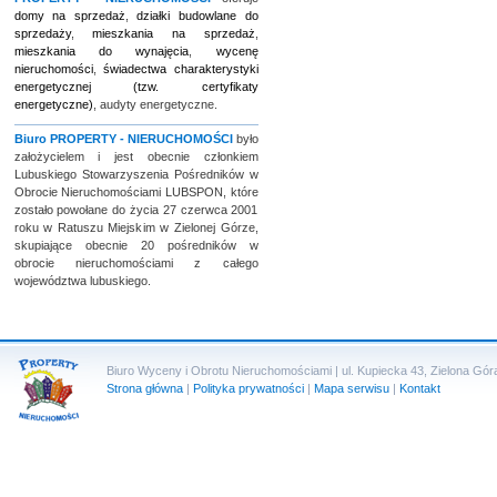
domy na sprzedaż
,
działki budowlane do
sprzedaży
,
mieszkania na sprzedaż
,
mieszkania do wynajęcia
,
wycenę
nieruchomości
,
świadectwa charakterystyki
energetycznej (tzw. certyfikaty
energetyczne)
, audyty energetyczne.
Biuro
PROPERTY - NIERUCHOMOŚCI
było
założycielem i jest obecnie członkiem
Lubuskiego Stowarzyszenia Pośredników w
Obrocie Nieruchomościami LUBSPON, które
zostało powołane do życia 27 czerwca 2001
roku w Ratuszu Miejskim w Zielonej Górze,
skupiające obecnie 20 pośredników w
obrocie nieruchomościami z całego
województwa lubuskiego.
Biuro Wyceny i Obrotu Nieruchomościami | ul. Kupiecka 43, Zielona Góra 
Strona główna
|
Polityka prywatności
|
Mapa serwisu
|
Kontakt